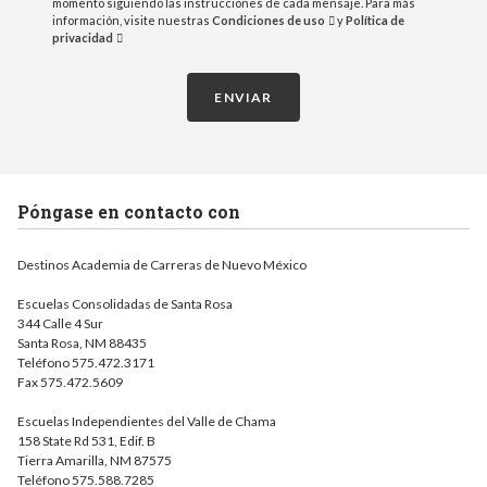
momento siguiendo las instrucciones de cada mensaje. Para más
información, visite nuestras
Condiciones de uso
y
Política de
privacidad
ENVIAR
Póngase en contacto con
Destinos Academia de Carreras de Nuevo México
Escuelas Consolidadas de Santa Rosa
344 Calle 4 Sur
Santa Rosa, NM 88435
Teléfono 575.472.3171
Fax 575.472.5609
Escuelas Independientes del Valle de Chama
158 State Rd 531, Edif. B
Tierra Amarilla, NM 87575
Teléfono 575.588.7285