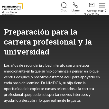
¡Ya está abierta la inscripción para el curso 2026-
2027!
Descubre cómo solicitar la admisión
.
Chat
Llame
Correo
MENÚ
a
electrónico
Preparación para la
carrera profesional y la
universidad
Los años de secundaria y bachillerato son una etapa
emocionante en la que su hijo comienza a pensar en lo que
vendrá después, y nosotros estamos aquí para apoyarlo en
cada paso del camino. En NMDCA, su hijo tiene la
oportunidad de explorar cursos orientados a la carrera
profesional que pueden despertar nuevos intereses y
ayudarlo a descubrir lo que realmente le gusta.